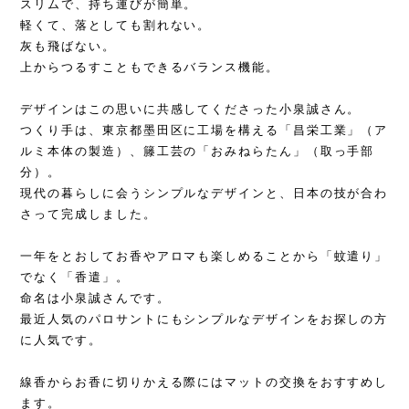
スリムで、持ち運びが簡単。
軽くて、落としても割れない。
灰も飛ばない。
上からつるすこともできるバランス機能。
デザインはこの思いに共感してくださった小泉誠さん。
つくり手は、東京都墨田区に工場を構える「昌栄工業」（ア
ルミ本体の製造）、籐工芸の「おみねらたん」（取っ手部
分）。
現代の暮らしに会うシンプルなデザインと、日本の技が合わ
さって完成しました。
一年をとおしてお香やアロマも楽しめることから「蚊遣り」
でなく「香遣」。
命名は小泉誠さんです。
最近人気のパロサントにもシンプルなデザインをお探しの方
に人気です。
線香からお香に切りかえる際にはマットの交換をおすすめし
ます。