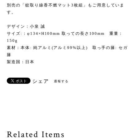
別売の「蚊取り線香不燃マット3枚組」もご用意していま
す。
デザイン：小泉 誠
サイズ:：φ134×H100mm 取っての長さ100mm 重量：
150g
素材：本体: 純アルミ(アルミ99%以上) 取っ手の籐: セガ
籐
製造国：日本
シェア
通報する
Related Items