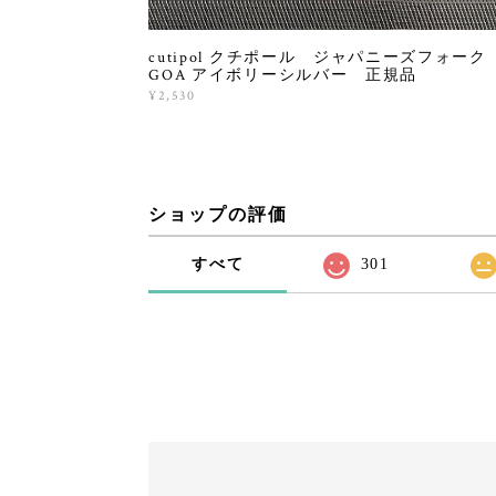
cutipol クチポール ジャパニーズフォー
GOA アイボリーシルバー 正規品
¥2,530
ショップの評価
すべて
301