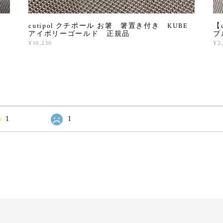
ク
cutipol クチポール お箸 箸置き付き KUBE
【
アイボリーゴールド 正規品
ブ
¥10,230
¥2
1
1