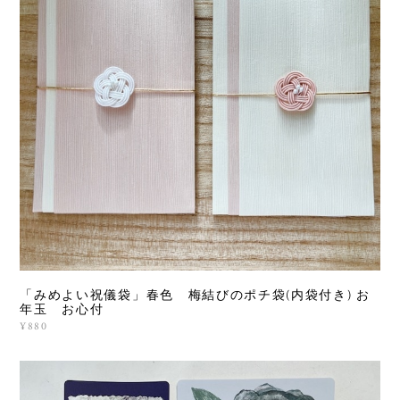
「みめよい祝儀袋」春色 梅結びのポチ袋(内袋付き) お
年玉 お心付
¥880