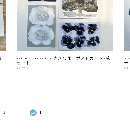
内
arkietti isokukka 大きな花 ポストカード5枚
ar
セット
ー
¥1,210
¥1,
1
1