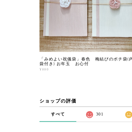
「みめよい祝儀袋」春色 梅結びのポチ袋(
袋付き) お年玉 お心付
¥880
ショップの評価
すべて
301