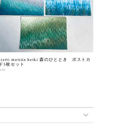
kietti metsän hetki 森のひととき ポストカ
ド5枚セット
210