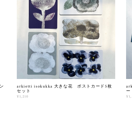
ペン
arkietti isokukka 大きな花 ポストカード5枚
ar
セット
ー
¥1,210
¥1,