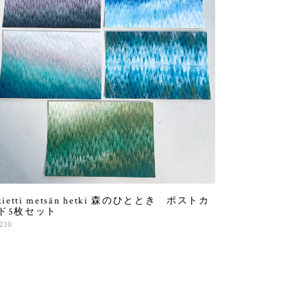
kietti metsän hetki 森のひととき ポストカ
ド5枚セット
210