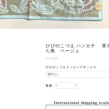
ひびのこづえ ハンカチ 実
た鳥 ベージュ
¥1,980
ひびのこづえラッピングボックス
数量
International shipping avail