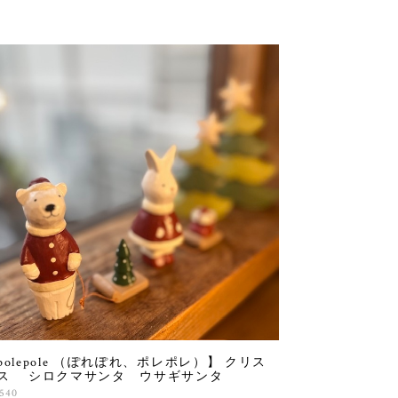
polepole （ぽれぽれ、ポレポレ）】 クリス
ス シロクマサンタ ウサギサンタ
,540