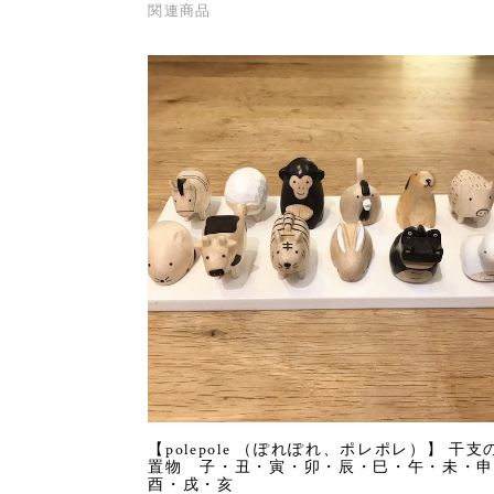
関連商品
【polepole （ぽれぽれ、ポレポレ）】 干支
置物 子・丑・寅・卯・辰・巳・午・未・申
酉・戌・亥