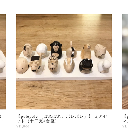
の
【polepole （ぽれぽれ、ポレポレ）】 えとセ
【
・
ット（十二支+台座）
マ
¥11,000
¥1