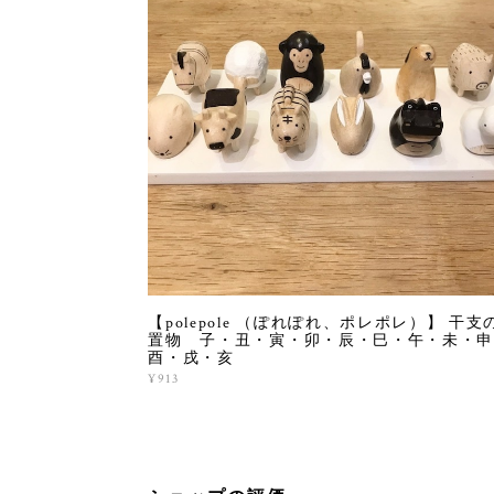
【polepole （ぽれぽれ、ポレポレ）】 干支
置物 子・丑・寅・卯・辰・巳・午・未・申
酉・戌・亥
¥913