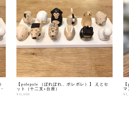
の
【polepole （ぽれぽれ、ポレポレ）】 えとセ
【
・
ット（十二支+台座）
マ
¥11,000
¥1