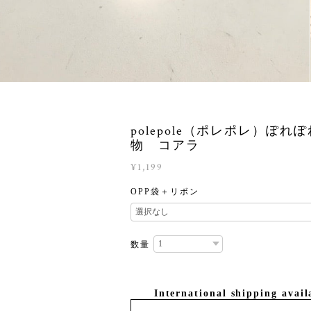
polepole（ポレポレ）ぽれ
物 コアラ
¥1,199
OPP袋＋リボン
数量
International shipping avail