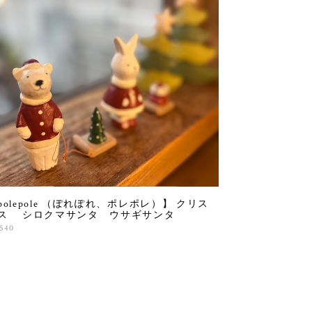
polepole （ぽれぽれ、ポレポレ）】 クリス
ス シロクマサンタ ウサギサンタ
,540