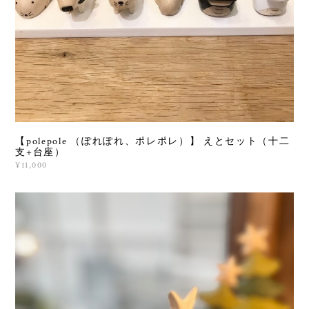
【polepole （ぽれぽれ、ポレポレ）】 えとセット（十二
支+台座）
¥11,000