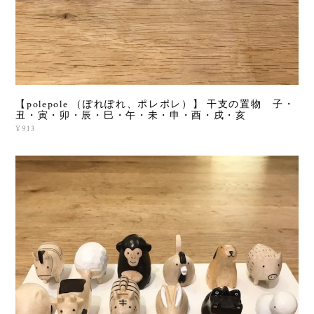
【polepole （ぽれぽれ、ポレポレ）】 干支の置物 子・
丑・寅・卯・辰・巳・午・未・申・酉・戌・亥
¥913