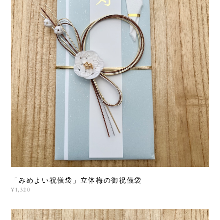
「みめよい祝儀袋」立体梅の御祝儀袋
¥1,320