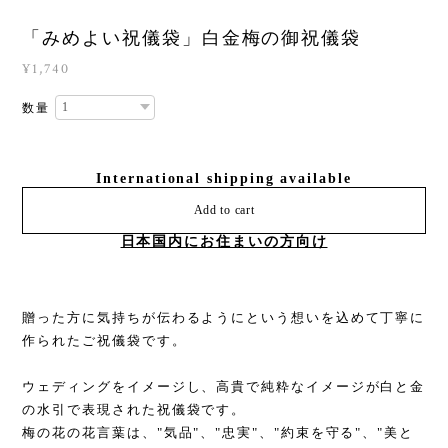
「みめよい祝儀袋」白金梅の御祝儀袋
¥1,740
数量
International shipping available
Add to cart
日本国内にお住まいの方向け
贈った方に気持ちが伝わるようにという想いを込めて丁寧に
作られたご祝儀袋です。
ウェディングをイメージし、高貴で純粋なイメージが白と金
の水引で表現された祝儀袋です。
梅の花の花言葉は、"気品"、"忠実"、"約束を守る"、"美と