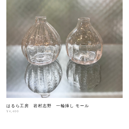
はるら工房 岩村志野 一輪挿し モール
¥4,400