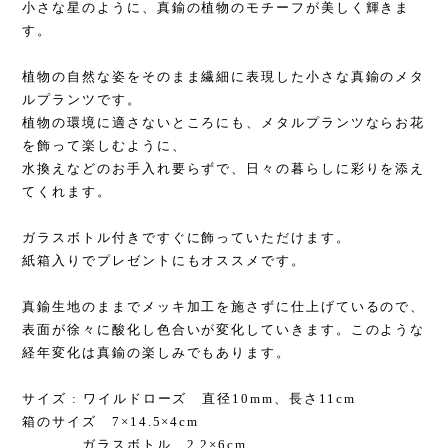
小さな星のように、真鍮の植物のモチーフが美しく輝きま
す。
植物の自然な姿をそのまま繊細に表現した小さな真鍮のメタ
ルプランツです。
植物の環境に適さないところにも、メタルプランツならお花
を飾って楽しむように、
水換えなどのお手入れ要らずで、日々の暮らしに彩りを添え
てくれます。
ガラスボトル付きですぐに飾っていただけます。
紙箱入りでプレゼントにもオススメです。
真鍮生地のままでメッキ加工を施さずに仕上げているので、
表面が徐々に酸化し色合いが変化していきます。このような
経年変化は真鍮の楽しみでもあります。
サイズ : ワイルドローズ 直径10mm、長さ11cm
箱のサイズ 7×14.5×4cm
ガラスボトル 2.2×6cm