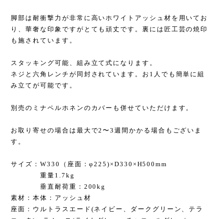
脚部は耐衝撃力が非常に高いホワイトアッシュ材を用いてお
り、華奢な印象ですがとても頑丈です。裏には匠工芸の焼印
も施されています。
スタッキング可能、組み立て式になります。
ネジと六角レンチが同封されています。お1人でも簡単に組
み立てが可能です。
別売のミナペルホネンのカバーも併せていただけます。
お取り寄せの場合は最大で2〜3週間かかる場合もございま
す。
サイズ：W330（座面：φ225)×D330×H500mm
重量1.7kg
垂直耐荷重：200kg
素材：本体：アッシュ材
座面：ウルトラスエード(ネイビー、ダークグリーン、テラ