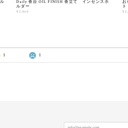
ホル
Daily 香台 OIL FINISH 香立て インセンスホ
お
ルダー
ト 
¥2,860
¥2
1
1