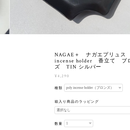
NAGAE＋ ナガエプリュス p
incense holder 香立て 
ズ TIN シルバー
¥4,290
種類
箱入り商品のラッピング
数量