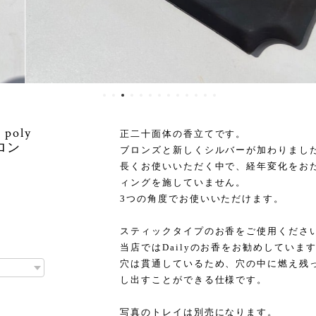
oly
正二十面体の香立てです。
ブロン
ブロンズと新しくシルバーが加わりまし
長くお使いいただく中で、経年変化をお
ィングを施していません。
3つの角度でお使いいただけます。
スティックタイプのお香をご使用くださ
当店ではDailyのお香をお勧めしていま
穴は貫通しているため、穴の中に燃え残
し出すことができる仕様です。
写真のトレイは別売になります。