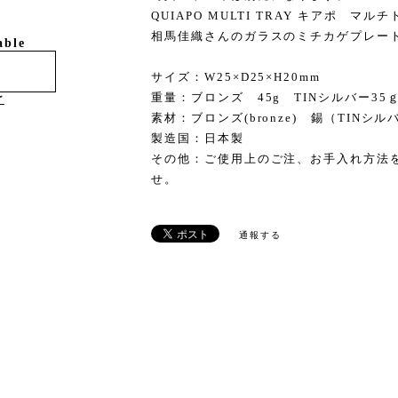
QUIAPO MULTI TRAY キアポ 
相馬佳織さんのガラスのミチカゲプレー
able
サイズ：W25×D25×H20mm
重量：ブロンズ 45g TINシルバー35
け
素材：ブロンズ(bronze) 錫（TINシル
製造国：日本製
その他：ご使用上のご注、お手入れ方法
せ。
通報する