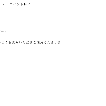
マルチトレー コイントレイ
ト
ｇ
バー）
をよくお読みいただきご使用くださいま