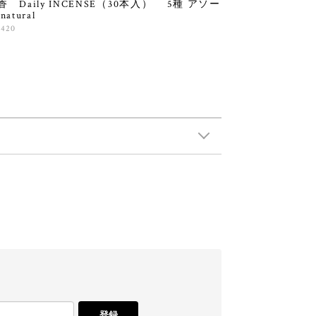
香 Daily INCENSE（30本入） 5種 アソー
natural
,420
登録