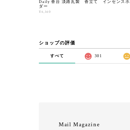
Daily 香台 淡路瓦製 香立て インセンス
ダー
¥6,160
ショップの評価
すべて
301
Mail Magazine