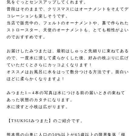
気をぐっとセンスアップしてくれます。
普段はそのままで、クリスマスにはオーナメントをそえてデ
コレーションも楽しそうです。
当店で販売中の、フェルトのオーナメントや、藁で作られた
ストロースター、天使のオーナメントも、とても相性がよい
のでおすすめです。
お届けしたみつまたは、最初はしゅっと先細りに束ねてある
ので、一度水に浸して柔らかくした後、好みの枝ぶりに広げ
ていただくとさらにカッコよくなります！
オススメはお風呂に水をはって数分つける方法です。面白い
ほどに柔らかくなりますよ！
みつまた1～4本の写真は水につける前の届いときの束ねて
あった状態のカタチになります。
水に浸すと小枝は広がります。
【TSUKIGIみつまた】のご紹介です。
熊本県の山奥に人口の50%以上が65歳以上の限界集落「槻