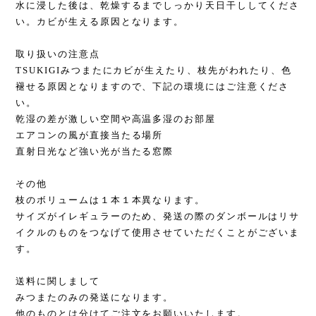
水に浸した後は、乾燥するまでしっかり天日干ししてくださ
い。カビが生える原因となります。
取り扱いの注意点
TSUKIGIみつまたにカビが生えたり、枝先がわれたり、色
褪せる原因となりますので、下記の環境にはご注意くださ
い。
乾湿の差が激しい空間や高温多湿のお部屋
エアコンの風が直接当たる場所
直射日光など強い光が当たる窓際
その他
枝のボリュームは１本１本異なります。
サイズがイレギュラーのため、発送の際のダンボールはリサ
イクルのものをつなげて使用させていただくことがございま
す。
送料に関しまして
みつまたのみの発送になります。
他のものとは分けてご注文をお願いいたします。