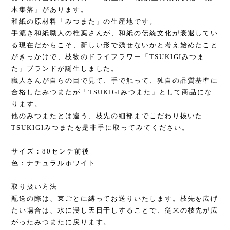
木集落」があります。
和紙の原材料「みつまた」の生産地です。
手漉き和紙職人の椎葉さんが、和紙の伝統文化が衰退してい
る現在だからこそ、新しい形で残せないかと考え始めたこと
がきっかけで、枝物のドライフラワー「TSUKIGIみつま
た」ブランドが誕生しました。
職人さんが自らの目で見て、手で触って、独自の品質基準に
合格したみつまたが「TSUKIGIみつまた」として商品にな
ります。
他のみつまたとは違う、枝先の細部までこだわり抜いた
TSUKIGIみつまたを是非手に取ってみてください。
サイズ：80センチ前後
色：ナチュラルホワイト
取り扱い方法
配送の際は、束ごとに縛ってお送りいたします。枝先を広げ
たい場合は、水に浸し天日干しすることで、従来の枝先が広
がったみつまたに戻ります。