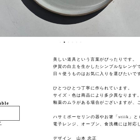
美しい道具という言葉がぴったりです。
伊賀の白土を生かしたシンプルなレンゲ
日々使うものはお気に入りを選びたいで
ひとつひとつ丁寧に作られています。
サイズ・色は商品により多少異なります
釉薬のムラがある場合がございますが、
able
ハサミポーセリンの器やお箸「stiik」
け
電子レンジ、オーブン、食洗機には対応
デザイン 山本 忠正