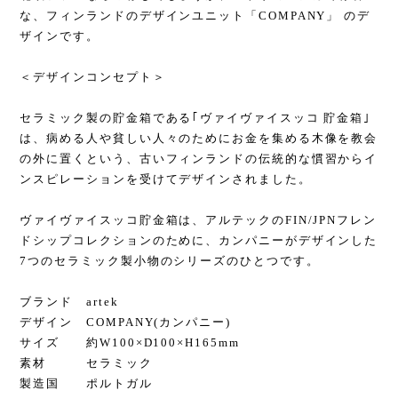
な、フィンランドのデザインユニット「COMPANY」 のデ
ザインです。
＜デザインコンセプト＞
セラミック製の貯金箱である｢ヴァイヴァイスッコ 貯金箱｣
は、病める人や貧しい人々のためにお金を集める木像を教会
の外に置くという、古いフィンランドの伝統的な慣習からイ
ンスピレーションを受けてデザインされました。
ヴァイヴァイスッコ貯金箱は、アルテックのFIN/JPNフレン
ドシップコレクションのために、カンパニーがデザインした
7つのセラミック製小物のシリーズのひとつです。
ブランド artek
デザイン COMPANY(カンパニー)
サイズ 約W100×D100×H165mm
素材 セラミック
製造国 ポルトガル