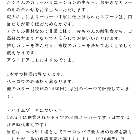
たくさんのカラーバリエーションの中から、お好きなカラー
の組み合わせをお楽しみいただけます。
職人の手により一つ一つ丁寧に仕上げられたスプーンは、口
当たりが驚くほどなめらかです。
アクリル素材なので非常に軽く、赤ちゃんの離乳食から、ご
高齢の方までどなたでも安心してお使いいただけます。
推しカラーを選んだり、家族のカラーを決めておくと楽しく
使えそうです。
アウトドアにもおすすめですよ。
1本ずつ模様は異なります。
ベッコウのみ価格が異なります。
他のカラー（税込み1430円）は別のページで販売していま
す。
＜ハイムゾーネについて＞
1862年に創業されたドイツの老舗メーカーです（日本では
江戸時代末期です）。
当初は、べっ甲工場としてヨーロッパで最大級の規模を誇り
ましたが、亀の保護意識の高まりにより、1930年代には、