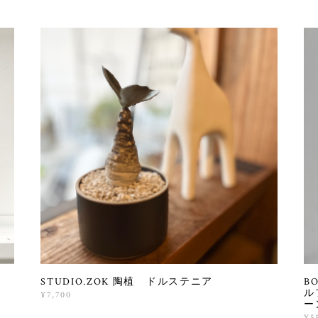
ク
STUDIO.ZOK 陶植 ドルステニア
B
ル
¥7,700
ー
¥5