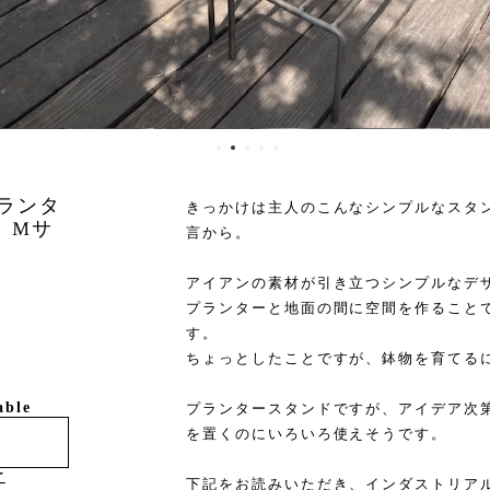
 プランタ
きっかけは主人のこんなシンプルなスタ
 Mサ
言から。
アイアンの素材が引き立つシンプルなデ
プランターと地面の間に空間を作ること
す。
ちょっとしたことですが、鉢物を育てる
able
プランタースタンドですが、アイデア次
を置くのにいろいろ使えそうです。
け
下記をお読みいただき、インダストリア