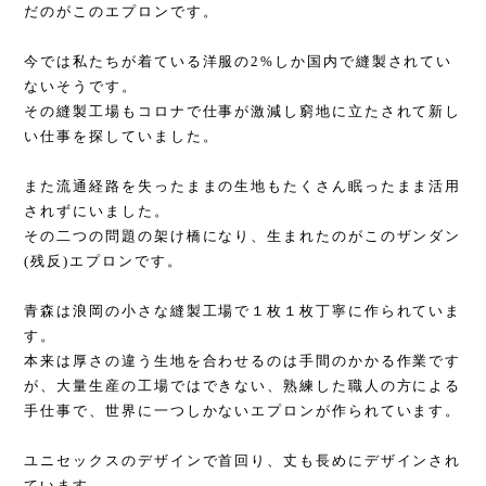
だのがこのエプロンです。
今では私たちが着ている洋服の2%しか国内で縫製されてい
ないそうです。
その縫製工場もコロナで仕事が激減し窮地に立たされて新し
い仕事を探していました。
また流通経路を失ったままの生地もたくさん眠ったまま活用
されずにいました。
その二つの問題の架け橋になり、生まれたのがこのザンダン
(残反)エプロンです。
青森は浪岡の小さな縫製工場で１枚１枚丁寧に作られていま
す。
本来は厚さの違う生地を合わせるのは手間のかかる作業です
が、大量生産の工場ではできない、熟練した職人の方による
手仕事で、世界に一つしかないエプロンが作られています。
ユニセックスのデザインで首回り、丈も長めにデザインされ
ています。