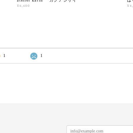
ース
atelier karin ガクアジサイ
は
¥6,600
¥4
1
1