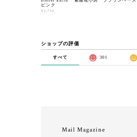
atelier karin 紫陽花小房 ブラウンベ
ピンク
¥2,750
ショップの評価
すべて
301
Mail Magazine