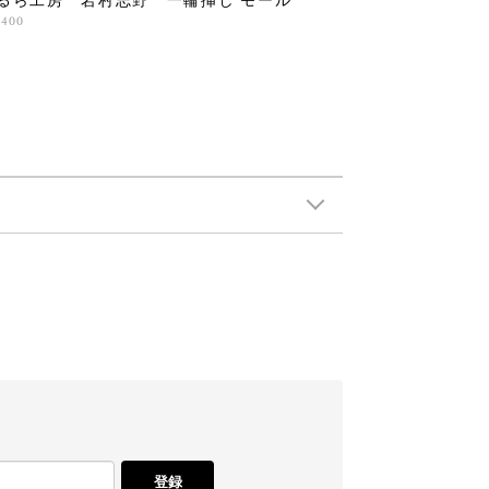
るら工房 岩村志野 一輪挿し モール
,400
登録