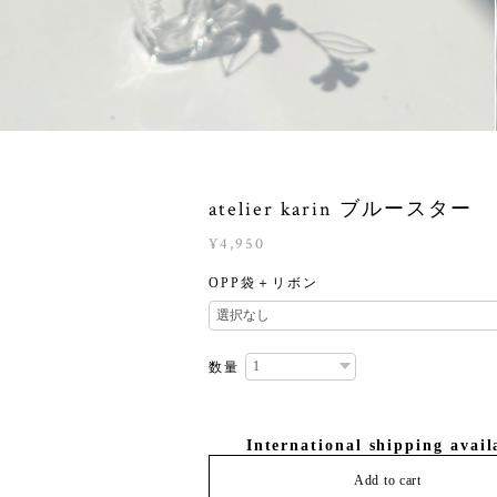
atelier karin ブルースター
¥4,950
OPP袋＋リボン
数量
International shipping avail
Add to cart