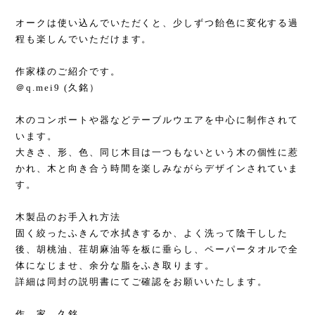
オークは使い込んでいただくと、少しずつ飴色に変化する過
程も楽しんでいただけます。
作家様のご紹介です。
＠q.mei9 (久銘）
木のコンポートや器などテーブルウエアを中心に制作されて
います。
大きさ、形、色、同じ木目は一つもないという木の個性に惹
かれ、木と向き合う時間を楽しみながらデザインされていま
す。
木製品のお手入れ方法
固く絞ったふきんで水拭きするか、よく洗って陰干しした
後、胡桃油、荏胡麻油等を板に垂らし、ペーパータオルで全
体になじませ、余分な脂をふき取ります。
詳細は同封の説明書にてご確認をお願いいたします。
作 家 久銘