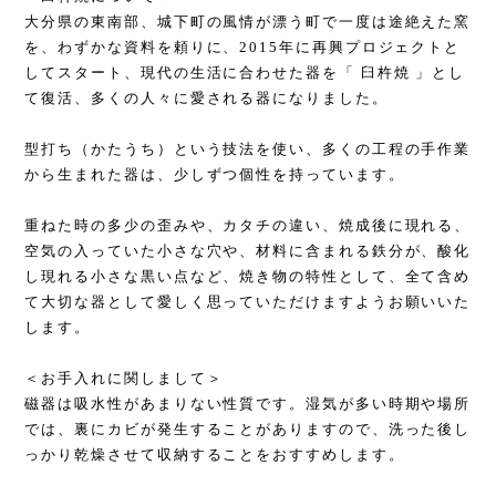
大分県の東南部、城下町の風情が漂う町で一度は途絶えた窯
を、わずかな資料を頼りに、2015年に再興プロジェクトと
してスタート、現代の生活に合わせた器を「 臼杵焼 」とし
て復活、多くの人々に愛される器になりました。
型打ち（かたうち）という技法を使い、多くの工程の手作業
から生まれた器は、少しずつ個性を持っています。
重ねた時の多少の歪みや、カタチの違い、焼成後に現れる、
空気の入っていた小さな穴や、材料に含まれる鉄分が、酸化
し現れる小さな黒い点など、焼き物の特性として、全て含め
て大切な器として愛しく思っていただけますようお願いいた
します。
＜お手入れに関しまして＞
磁器は吸水性があまりない性質です。湿気が多い時期や場所
では、裏にカビが発生することがありますので、洗った後し
っかり乾燥させて収納することをおすすめします。