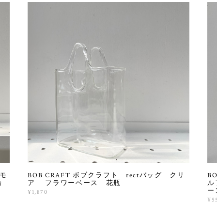
 モ
BOB CRAFT ボブクラフト rectバッグ クリ
B
輪
ア フラワーベース 花瓶
ル
ー
¥1,870
¥5