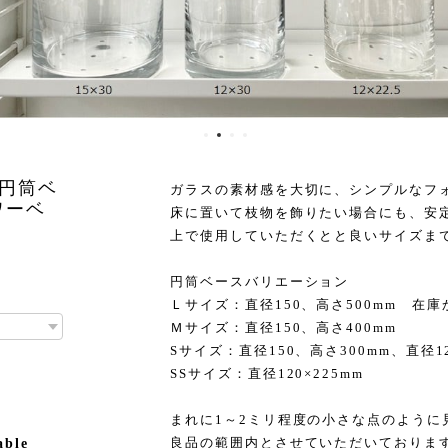
 円筒ベ
ガラスの素材感を大切に、シンプルなフ
ワーベ
床に置いて枝物を飾りたい場合にも、安
上で使用していただくとと良いサイズま
円筒ベースバリエーション
Ｌサイズ：直径150、高さ500mm 在庫
Ｍサイズ：直径150、高さ400mm
Sサイズ：直径150、高さ300mm、直径12
SSサイズ：直径120×225mm
まれに1～2ミリ程度の小さな点のように
良品の範囲内とさせていただいておりま
able