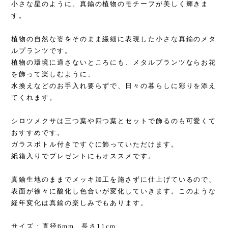
小さな星のように、真鍮の植物のモチーフが美しく輝きま
す。
植物の自然な姿をそのまま繊細に表現した小さな真鍮のメタ
ルプランツです。
植物の環境に適さないところにも、メタルプランツならお花
を飾って楽しむように、
水換えなどのお手入れ要らずで、日々の暮らしに彩りを添え
てくれます。
シロツメクサは三つ葉や四つ葉とセットで飾るのも可愛くて
おすすめです。
ガラスボトル付きですぐに飾っていただけます。
紙箱入りでプレゼントにもオススメです。
真鍮生地のままでメッキ加工を施さずに仕上げているので、
表面が徐々に酸化し色合いが変化していきます。このような
経年変化は真鍮の楽しみでもあります。
サイズ : 直径6mm、長さ11cm