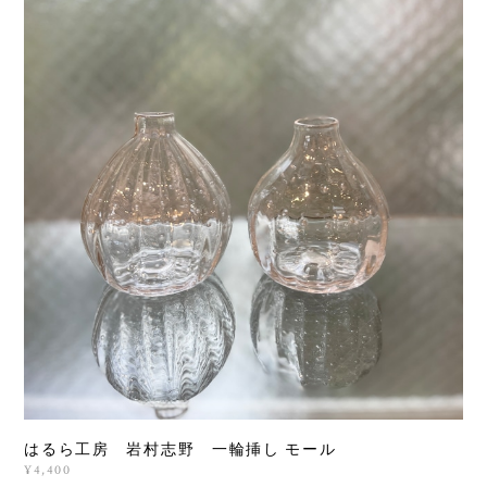
はるら工房 岩村志野 一輪挿し モール
¥4,400