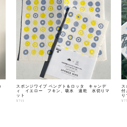
の
スポンジワイプ ベングト＆ロッタ キャンデ
ス
ィ イエロー フキン、吸水 速乾 水切りマ
付
ット
り
¥715
¥7