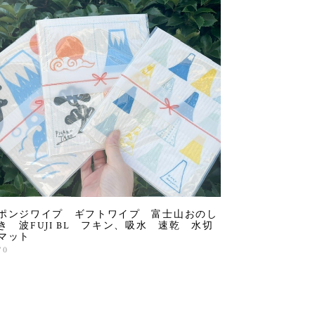
ポンジワイプ ギフトワイプ 富士山おのし
き 波FUJI BL フキン、吸水 速乾 水切
マット
70