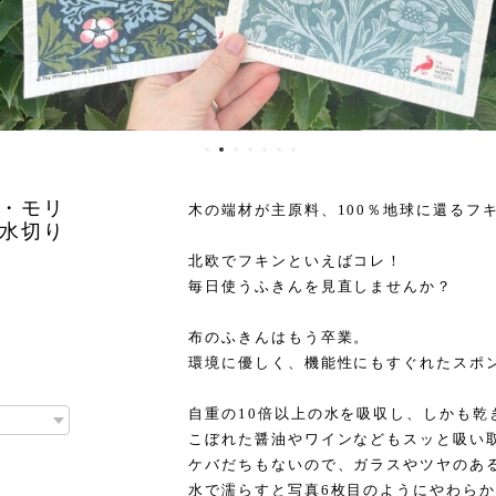
・モリ
木の端材が主原料、100％地球に還るフ
水切り
北欧でフキンといえばコレ！
毎日使うふきんを見直しませんか？
布のふきんはもう卒業。
環境に優しく、機能性にもすぐれたスポ
自重の10倍以上の水を吸収し、しかも乾
こぼれた醤油やワインなどもスッと吸い
ケバだちもないので、ガラスやツヤのあ
水で濡らすと写真6枚目のようにやわら