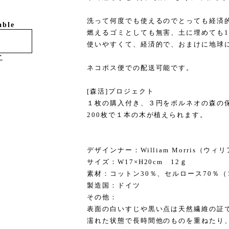
洗って何度でも使えるのでとっても経済
able
燃えるゴミとしても無害、土に埋めても1
使いやすくて、経済的で、おまけに地球
け
ネコポス便での配送可能です。
[森活]プロジェクト
１枚の購入付き、３円をボルネオの森の
200枚で１本の木が植えられます。
デザインナー：William Morris（ウ
サイズ：W17×H20cm 12ｇ
素材：コットン30％、セルロース70％（
製造国：ドイツ
その他：
表面の白いすじや黒い点は天然繊維の証
濡れた状態で長時間他のものを重ねたり