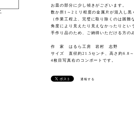
お皿の部分に少し傾きがございます。
け
数か所1～2ミリ程度の金属片が混入し黒
（作業工程上、完璧に取り除くのは困難
角度により見えたり見えなかったりとい
手作り品のため、ご納得いただける方の
作 家 はるら工房 岩村 志野
サイズ 直径約21.5センチ、高さ約6.8
4枚目写真右のコンポートです
通報する