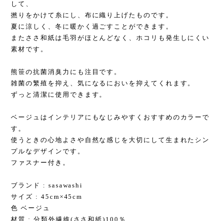
して、
撚りをかけて糸にし、布に織り上げたものです。
夏に涼しく、冬に暖かく過ごすことができます。
またささ和紙は毛羽がほとんどなく、ホコリも発生しにくい
素材です。
熊笹の抗菌消臭力にも注目です。
雑菌の繁殖を抑え、気になるにおいを抑えてくれます。
ずっと清潔に使用できます。
ベージュはインテリアにもなじみやすくおすすめのカラーで
す。
使うときの心地よさや自然な感じを大切にして生まれたシン
プルなデザインです。
ファスナー付き。
ブランド : sasawashi
サイズ : 45cm×45cm
色 ベージュ
材質 : 分類外繊維(ささ和紙)100％