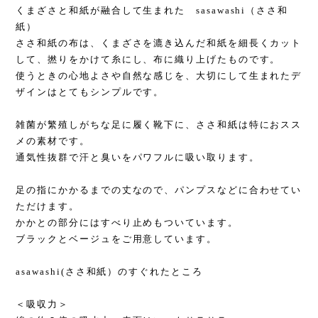
くまざさと和紙が融合して生まれた sasawashi（ささ和
紙）
ささ和紙の布は、くまざさを漉き込んだ和紙を細長くカット
して、撚りをかけて糸にし、布に織り上げたものです。
使うときの心地よさや自然な感じを、大切にして生まれたデ
ザインはとてもシンプルです。
雑菌が繁殖しがちな足に履く靴下に、ささ和紙は特におスス
メの素材です。
通気性抜群で汗と臭いをパワフルに吸い取ります。
足の指にかかるまでの丈なので、パンプスなどに合わせてい
ただけます。
かかとの部分にはすべり止めもついています。
ブラックとベージュをご用意しています。
asawashi(ささ和紙）のすぐれたところ
＜吸収力＞