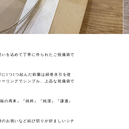
想いを込めて丁寧に作られたご祝儀袋で
に1つ1つ結んだ鈴蘭は絹巻水引を使
ラーリングでシンプル、上品な祝儀袋で
幸福の再来』『純粋』『純潔』『謙遜』
婚のお祝いなど結び切りが好ましいシチ