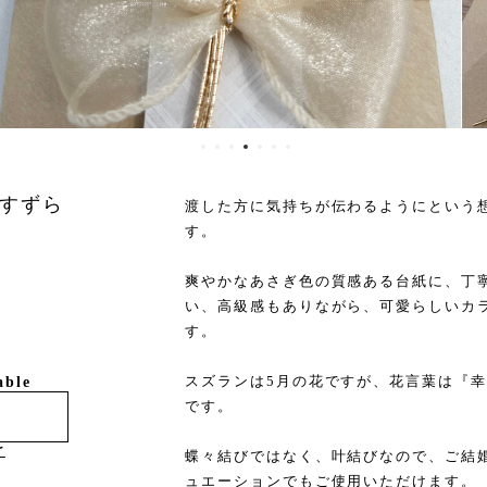
すずら
渡した方に気持ちが伝わるようにという
す。
爽やかなあさぎ色の質感ある台紙に、丁寧
い、高級感もありながら、可愛らしいカ
す。
スズランは5月の花ですが、花言葉は『
able
です。
け
蝶々結びではなく、叶結びなので、ご結
ュエーションでもご使用いただけます。