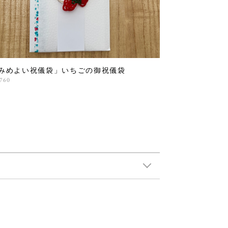
みめよい祝儀袋」いちごの御祝儀袋
,760