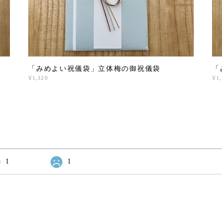
「みめよい祝儀袋」立体梅の御祝儀袋
「
¥1,320
¥1
1
1