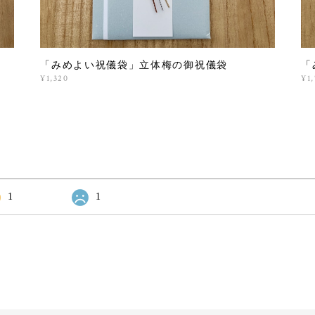
「みめよい祝儀袋」立体梅の御祝儀袋
「
¥1,320
¥1
1
1