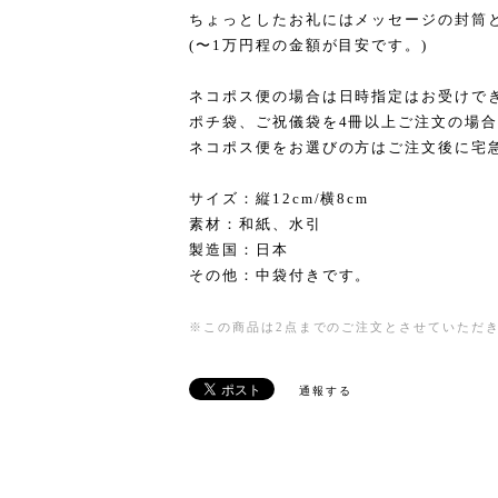
ちょっとしたお礼にはメッセージの封筒
(〜1万円程の金額が目安です。)
ネコポス便の場合は日時指定はお受けで
ポチ袋、ご祝儀袋を4冊以上ご注文の場
ネコポス便をお選びの方はご注文後に宅
サイズ：縦12cm/横8cm
素材：和紙、水引
製造国：日本
その他：中袋付きです。
※この商品は2点までのご注文とさせていただ
通報する