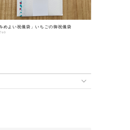
みめよい祝儀袋」いちごの御祝儀袋
,760