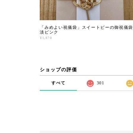
「みめよい祝儀袋」スイートピーの御祝儀袋
淡ピンク
¥1,870
ショップの評価
すべて
301